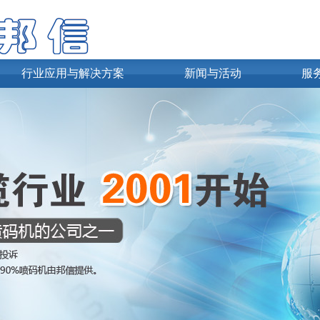
行业应用与解决方案
新闻与活动
服