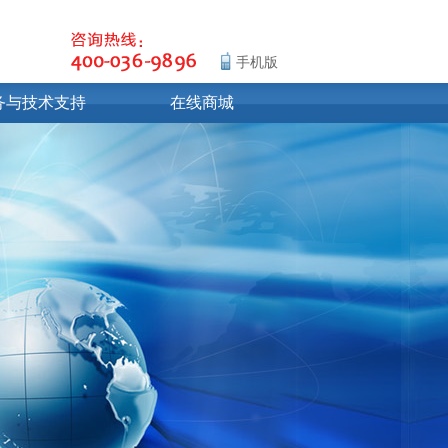
手机版
务与技术支持
在线商城