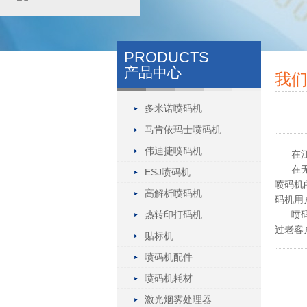
PRODUCTS
产品中心
我
多米诺喷码机
马肯依玛士喷码机
伟迪捷喷码机
在江苏
在无锡
ESJ喷码机
喷码机
高解析喷码机
码机用
热转印打码机
喷码
过老客
贴标机
喷码机配件
喷码机耗材
激光烟雾处理器