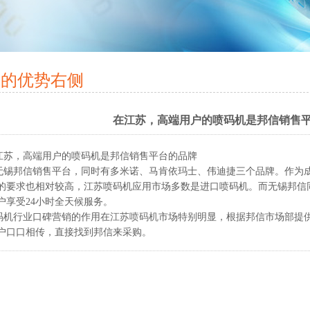
们的优势右侧
在江苏，高端用户的喷码机是邦信销售
，高端用户的喷码机是邦信销售平台的品牌
邦信销售平台，同时有多米诺、马肯依玛士、伟迪捷三个品牌。作为成
的要求也相对较高，江苏喷码机应用市场多数是进口喷码机。而无锡邦信
户享受24小时全天候服务。
机行业口碑营销的作用在
江苏喷码机
市场特别明显，根据邦信市场部提
户口口相传，直接找到邦信来采购。