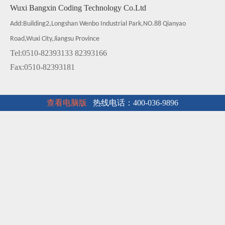
Wuxi Bangxin Coding Technology Co.Ltd
Add:Building2,Longshan Wenbo Industrial Park,NO.88 Qianyao
Road,Wuxi City,Jiangsu Province
Tel:0510-82393133 82393166
Fax:0510-82393181
查看电脑版
热线电话：400-036-9896